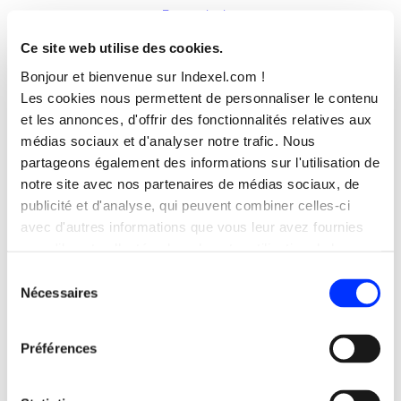
En savoir plus
Ce site web utilise des cookies.
Bonjour et bienvenue sur Indexel.com !
Les cookies nous permettent de personnaliser le contenu
et les annonces, d'offrir des fonctionnalités relatives aux
médias sociaux et d'analyser notre trafic. Nous
partageons également des informations sur l'utilisation de
notre site avec nos partenaires de médias sociaux, de
publicité et d'analyse, qui peuvent combiner celles-ci
avec d'autres informations que vous leur avez fournies
Webmecanik
ou qu'ils ont collectées lors de votre utilisation de leurs
Premier éditeur de marketing automation
services.
Sélection
français orienté sur une technologie open
Nécessaires
du
source, Webmecanik est basée à Annecy
consentement
mais compte des centaines d’entreprises
Préférences
utilisatrices partout en Europe. Indexel a
choisi d’utiliser cet outil pour ses propres