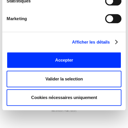
Statistiques
besoins car il combine richesse
fonctionnelle, facilité d’utilisation et
attractivité côté prix.
Marketing
Distributeur de la solution, Indexel équipe
de nombreux clients de l’agence pour
Afficher les détails
optimiser l’efficacité des stratégies inbound
/ outbound que nous élaborons pour eux.
Accepter
En savoir plus
Valider la selection
Cookies nécessaires uniquement