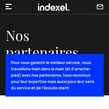
Aller au contenu
Nos
partenaires
Pour vous garantir le meilleur service, nous
travaillons main dans la main (et d’arrache-
Chez Indexel, on ne sait pas tout… mais
pied) avec nos partenaires, tous reconnus
on sait s’entourer des meilleurs !
pour leur expertise mais aussi pour leur sens
du service et de l’écoute client.