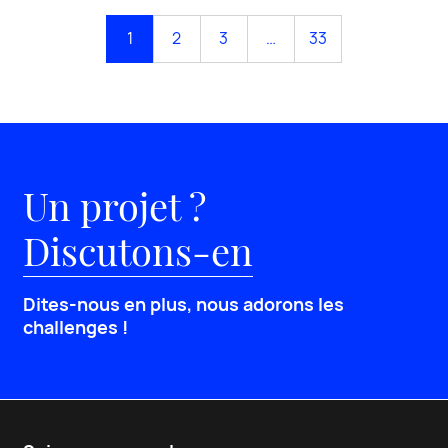
1
2
3
…
33
Un projet ?
Discutons-en
Dites-nous en plus, nous adorons les
challenges !