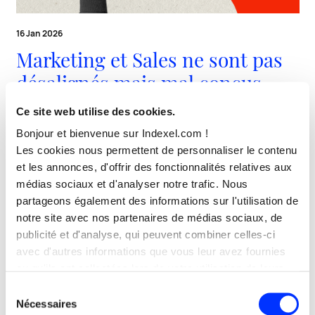
16 Jan 2026
Marketing et Sales ne sont pas
désalignés mais mal conçus
pour travailler ensemble.
Ce site web utilise des cookies.
Bonjour et bienvenue sur Indexel.com !
Digital Marketing
Les cookies nous permettent de personnaliser le contenu
Découvrir
et les annonces, d'offrir des fonctionnalités relatives aux
médias sociaux et d'analyser notre trafic. Nous
partageons également des informations sur l'utilisation de
notre site avec nos partenaires de médias sociaux, de
publicité et d'analyse, qui peuvent combiner celles-ci
avec d'autres informations que vous leur avez fournies
ou qu'ils ont collectées lors de votre utilisation de leurs
services.
Sélection
Nécessaires
du