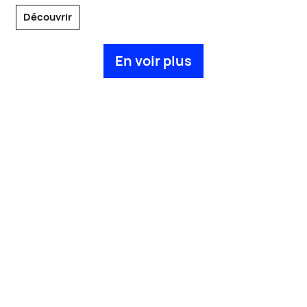
Découvrir
En voir plus
Nos expertises
.
Branding.
Créer un socle marque distinctif qui valorise votre identité et
sert vos objectifs business.