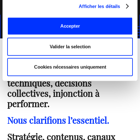
Afficher les détails
Accepter
Valider la selection
Dans le B2B, la complexité dilue
Cookies nécessaires uniquement
les messages. Offres
techniques, décisions
collectives, injonction à
performer.
Nous clarifions l’essentiel.
Stratégie, contenus, canaux