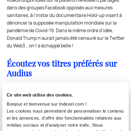
vidéos disponibles sur la plateforme étaient partagés
dans des groupes Facebook opposés aux mesures
sanitaires, à l’instar du documentaire Hold-up visant à
dénoncer la supposée manipulation mondiale sur la
pandémie de Covid-19. Dans le même ordre d’idée,
Donald Trump n’aurait jamais été censuré sur le Twitter
du Web3… on l’a échappé belle !
Écoutez vos titres préférés sur
Audius
Après Spotify, Deezer, Apple Music ou encore
Ce site web utilise des cookies.
Soundcloud… un petit nouveau sur le marché du
Bonjour et bienvenue sur Indexel.com !
streaming musical a fait son entrée en 2018 :
Audius
.
Les cookies nous permettent de personnaliser le contenu
Application totalement décentralisée, elle présente les
et les annonces, d'offrir des fonctionnalités relatives aux
mêmes avantages que son acolyte Odysee :
médias sociaux et d'analyser notre trafic. Nous
fonctionnalités en tous points similaires à une