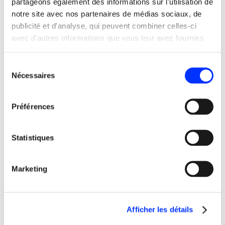
partageons également des informations sur l'utilisation de
application web 2.0, design moderne et épuré,
notre site avec nos partenaires de médias sociaux, de
hébergement fragmenté, sécurisation des données,
publicité et d'analyse, qui peuvent combiner celles-ci
liberté d’opinion…
avec d'autres informations que vous leur avez fournies
ou qu'ils ont collectées lors de votre utilisation de leurs
services.
Sélection
Nécessaires
du
consentement
Préférences
Statistiques
Marketing
Contrairement à Odysee, Audius ne bénéficie pas
Afficher les détails
d’une image sulfureuse de pourvoyeur de fake news. Le