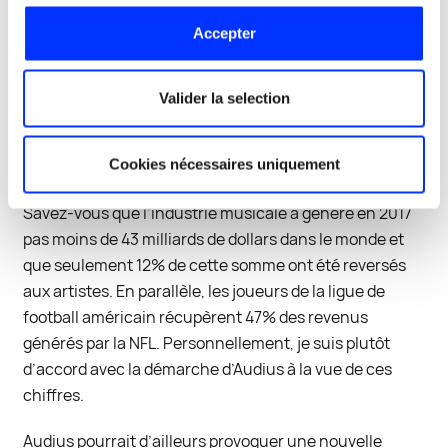
credo d’Audius est simple : un modèle économique plus
Accepter
juste et plus lucratif pour les créateurs grâce à la
technologie blockchain (initialement Ethereum puis
Solana) avec un token ERC-20. Audius souhaite
Valider la selection
donner aux artistes un plus grand contrôle sur leurs
créations et ainsi bénéficier directement des revenus
Cookies nécessaires uniquement
générés.
Savez-vous que l’industrie musicale a généré en 2017
pas moins de 43 milliards de dollars dans le monde et
que seulement 12% de cette somme ont été reversés
aux artistes. En parallèle, les joueurs de la ligue de
football américain récupèrent 47% des revenus
générés par la NFL. Personnellement, je suis plutôt
d’accord avec la démarche d’Audius à la vue de ces
chiffres.
Audius pourrait d’ailleurs provoquer une nouvelle