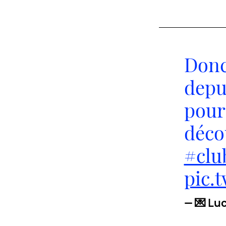
Donc
depui
pour
déco
#clu
pic.
— 💌 Lu