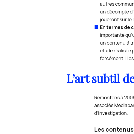
autres communic
un décompte d’i
joueront sur le 
En termes de c
importante qu’u
un contenu à tr
étude réalisée 
forcément. Il e
L’art subtil d
Remontons à 2008.
associés Mediapar
d’investigation.
Les contenus 