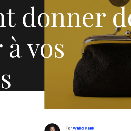
t donner d
r à vos
s
Par
Walid Kaak