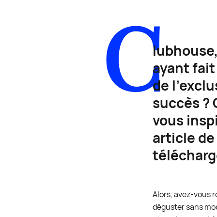
C
lubhouse,
ayant fai
de l’excl
succès ? 
vous inspi
article de
télécharg
Alors, avez-vous r
déguster sans modé