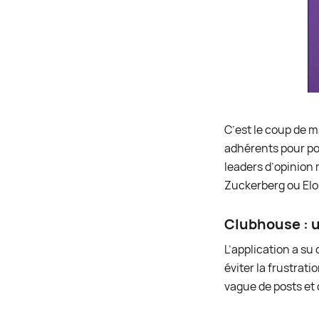
C’est le coup de m
adhérents pour pou
leaders d’opinion 
Zuckerberg ou Elo
Clubhouse : u
L’application a su 
éviter la frustrati
vague de posts et