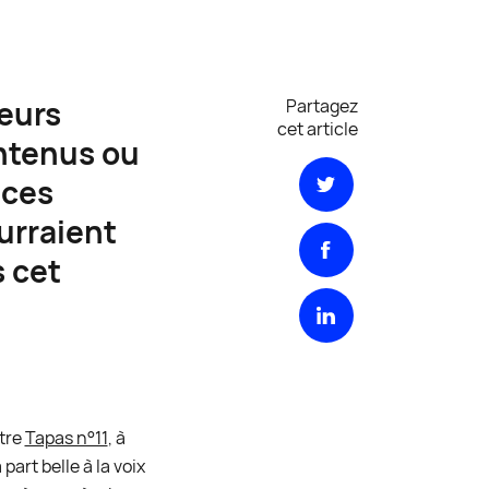
eurs
Partagez
cet article
ontenus ou
 ces
urraient
s cet
otre
Tapas n°11
, à
art belle à la voix