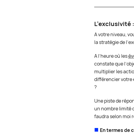
L’exclusivité 
A votre niveau, v
la stratégie de l’e
A l’heure où les
év
constate que l’obj
multiplier les ac
différencier votr
?
Une piste de répon
un nombre limité d’
faudra selon moi r
En termes de 