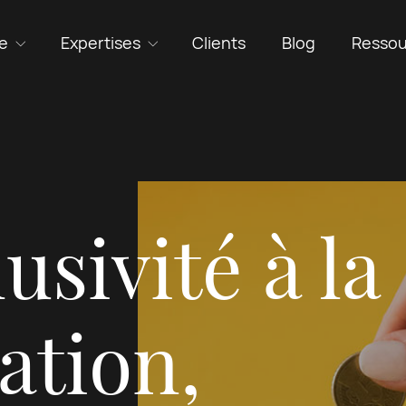
e
Expertises
Clients
Blog
Ressou
usivité à la
ation,