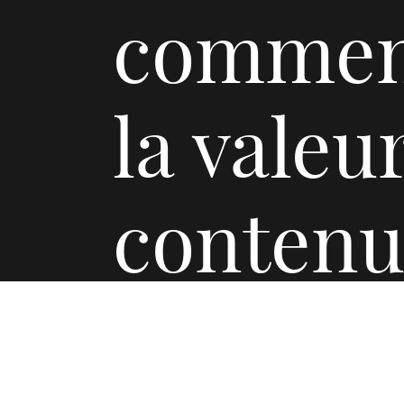
commen
la valeu
contenu