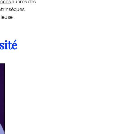
uccès
auprès des
ntrinsèques,
ieuse :
sité