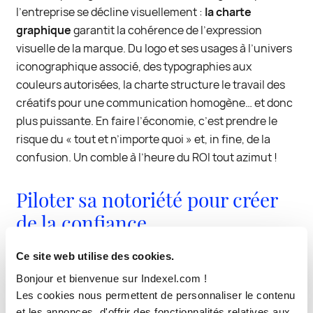
l’entreprise se décline visuellement :
la charte
graphique
garantit la cohérence de l’expression
visuelle de la marque. Du logo et ses usages à l’univers
iconographique associé, des typographies aux
couleurs autorisées, la charte structure le travail des
créatifs pour une communication homogène… et donc
plus puissante. En faire l’économie, c’est prendre le
risque du « tout et n’importe quoi » et, in fine, de la
confusion. Un comble à l’heure du ROI tout azimut !
Piloter sa notoriété pour créer
de la confiance
Ce site web utilise des cookies.
Si l’image est une condition nécessaire pour soutenir
Bonjour et bienvenue sur Indexel.com !
les phases amont d’un cycle de vente, la notoriété de
Les cookies nous permettent de personnaliser le contenu
l’entreprise, sa réputation, constituent des paramètres
et les annonces, d'offrir des fonctionnalités relatives aux