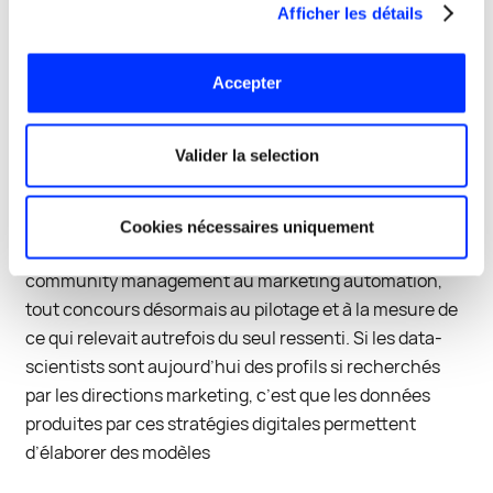
Afficher les détails
aujourd’hui intégrer en une démarche ouverte mais
rigoureuse les contenus de la marque (fond et forme)
et leur distribution. Une distribution qui s’opère
Accepter
désormais de manière équilibrée entre le push
(outbound) et le pull (inbound). L’inbound marketing,
Valider la selection
cette capacité de l’entreprise à attirer naturellement
pour mieux convaincre, fait appel à des savoir-faire à la
fois techniques, éditoriaux et graphiques. Du
Cookies nécessaires uniquement
référencement naturel à la
stratégie éditoriale
, du
community management au marketing automation,
tout concours désormais au pilotage et à la mesure de
ce qui relevait autrefois du seul ressenti. Si les data-
scientists sont aujourd’hui des profils si recherchés
par les directions marketing, c’est que les données
produites par ces stratégies digitales permettent
d’élaborer des modèles