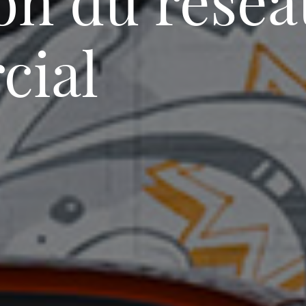
on du résea
cial