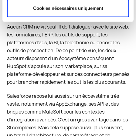
écosystème B2B Tech
Cookies nécessaires uniquement
Aucun CRM ne vit seul. Il doit dialoguer avec le site web,
les formulaires, l’ERP, les outils de support, les
plateformes d’ads, la BI, la téléphonie ou encore les
outils de prospection. De ce point de vue, les deux
acteurs disposent d’un écosystème conséquent.
HubSpot s’appuie sur son Marketplace, sur sa
plateforme développeur et sur des connecteurs pensés
pour brancher rapidement les outils les plus courants.
Salesforce repose lui aussi sur un écosystème très
vaste, notamment via AppExchange, ses API et des
briques comme MuleSoft pour les contextes
d’intégration avancés. C’est un gros avantage dans les
SI complexes. Mais cela suppose aussi, plus souvent,
un travail d’architecture, de paramétrage et de