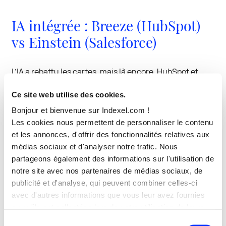
IA intégrée : Breeze (HubSpot)
vs Einstein (Salesforce)
L’IA a rebattu les cartes, mais là encore, HubSpot et
Salesforce ne jouent pas exactement la même
Ce site web utilise des cookies.
partition. HubSpot présente Breeze comme l’IA qui
Bonjour et bienvenue sur Indexel.com !
alimente toute sa plateforme client. Concrètement,
Les cookies nous permettent de personnaliser le contenu
Breeze aide à créer du contenu, exécuter des tâches,
et les annonces, d'offrir des fonctionnalités relatives aux
retrouver de l’information et automatiser des
médias sociaux et d'analyser notre trafic. Nous
workflows dans HubSpot. Les Breeze Agents viennent
partageons également des informations sur l'utilisation de
prolonger cette logique sur les usages marketing, sales
notre site avec nos partenaires de médias sociaux, de
et service.
publicité et d'analyse, qui peuvent combiner celles-ci
avec d'autres informations que vous leur avez fournies
Salesforce, avec Einstein, adopte une approche plus
ou qu'ils ont collectées lors de votre utilisation de leurs
large et historiquement plus ancrée dans la prédiction,
services.
Sélection