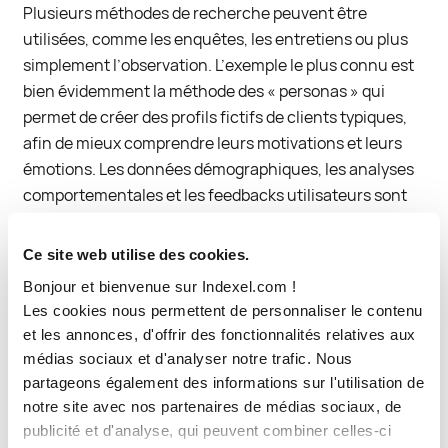
Plusieurs méthodes de recherche peuvent être
utilisées, comme les enquêtes, les entretiens ou plus
simplement l’observation. L’exemple le plus connu est
bien évidemment la méthode des « personas » qui
permet de créer des profils fictifs de clients typiques,
afin de mieux comprendre leurs motivations et leurs
émotions. Les données démographiques, les analyses
comportementales et les feedbacks utilisateurs sont
autant d’éléments précieux pour orienter vos
différents profils. Toutefois, la création de personas
Ce site web utilise des cookies.
étant souvent basée sur des idées à priori, il sera
Bonjour et bienvenue sur Indexel.com !
nécessaire d’organiser des sessions d’A/B testing pour
Les cookies nous permettent de personnaliser le contenu
affiner vos hypothèses.
et les annonces, d'offrir des fonctionnalités relatives aux
médias sociaux et d'analyser notre trafic. Nous
Deuxième clé : l’authenticité
partageons également des informations sur l'utilisation de
notre site avec nos partenaires de médias sociaux, de
Les consommateurs d’aujourd’hui sont plus avertis
publicité et d'analyse, qui peuvent combiner celles-ci
que jamais. Ils peuvent sentir le faux à des kilomètres et